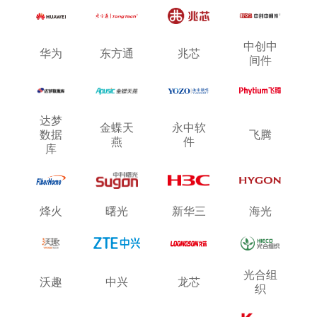
公司介绍
中创中
新闻动态
华为
东方通
兆芯
间件
荣誉资质
达梦
合作伙伴
金蝶天
永中软
数据
飞腾
燕
件
库
联系我们
烽火
曙光
新华三
海光
光合组
沃趣
中兴
龙芯
织